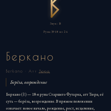
Звук: B
Руна №18 из 24
Беркано
Berkano · Атт
Тюра
Берёза, возрождение
Беркано (ᛒ) — 18-я руна Старшего Футарка, атт Тюра; её
суть — берёза, возрождение. В прямом положении
означает: новое начало, рождение, рост, исцеление,