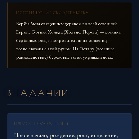
ИСТОРИЧЕСКИЕ СВИДЕТЕЛЬСТВА
Берёза была священным деревом во всей северной
Европе. Богиня Хольда (Хольде, Перхта) — хозяйка
берёзовых рощ и покровительница рожениц —
тесно связана с этой руной. На Остару (весеннее
равноденствие) берёзовые ветви украшали дома.
В ГАДАНИИ
ПРЯМОЕ ПОЛОЖЕНИЕ ↑
Новое начало, рождение, рост, исцеление,