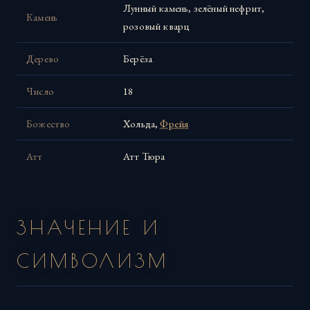
Лунный камень, зелёный нефрит,
Камень
розовый кварц
Дерево
Берёза
Число
18
Божество
Хольда,
Фрейя
Атт
Атт Тюра
ЗНАЧЕНИЕ И
СИМВОЛИЗМ