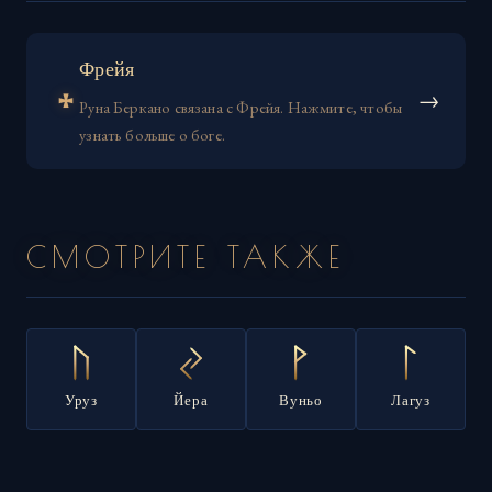
Фрейя
᛭
→
Руна Беркано связана с Фрейя. Нажмите, чтобы
узнать больше о боге.
СМОТРИТЕ ТАКЖЕ
Уруз
Йера
Вуньо
Лагуз