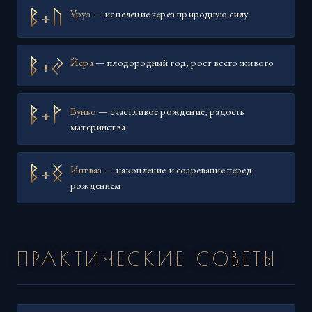
+
Уруз
— исцеление через природную силу
+
Йера
— плодородный год, рост всего живого
+
Вуньо
— счастливое рождение, радость
материнства
+
Ингваз
— накопление и созревание перед
рождением
ПРАКТИЧЕСКИЕ СОВЕТЫ