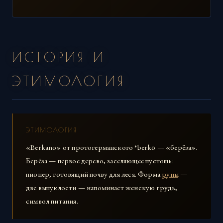
ИСТОРИЯ И
ЭТИМОЛОГИЯ
ЭТИМОЛОГИЯ
«Berkano» от протогерманского *berkō — «берёза».
Берёза — первое дерево, заселяющее пустошь:
пионер, готовящий почву для леса. Форма
руны
—
две выпуклости — напоминает женскую грудь,
символ питания.