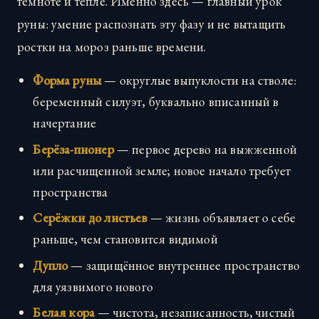
темноте и тепле. Именно здесь — главный урок
руны: умение распознать эту фазу и не вытащить
ростки на мороз раньше времени.
Форма руны
— округлые выпуклости на стволе:
беременный силуэт, буквально вписанный в
начертание
Берёза-пионер
— первое дерево на выжженной
или расчищенной земле; новое начало требует
пространства
Серёжки до листьев
— жизнь объявляет о себе
раньше, чем становится видимой
Дупло
— защищённое внутреннее пространство
для уязвимого нового
Белая кора
— чистота, незаписанность, чистый