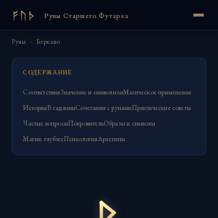
Руны Старшего Футарка
Руны
›
Беркано
СОДЕРЖАНИЕ
Соответствия
Значение и символизм
Магическое применение
История
В гадании
Сочетания с рунами
Практические советы
Частые вопросы
Покровитель
Образы и символы
Магия: глубже
Психология
Архетипы