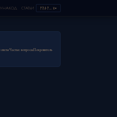
ᚠᚢᚦᚨ… ᛟ
РУНАКОД
СТАТЬИ
▾
советы
Частые вопросы
Покровитель