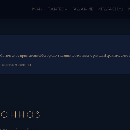
а
РУНЫ
ПАНТЕОН
ГАДАНИЕ
ИГГДРАСИЛЬ
Магическое применение
История
В гадании
Сочетания с рунами
Практические 
ихология
Архетипы
анназ
naz · Атт
Тюра