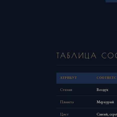
ТАБЛИЦА СОО
АТРИБУТ
СООТВЕТС
Стихия
Воздух
Планета
Меркурий
Цвет
Синий, сер