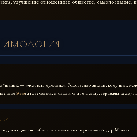
лекта, улучшение отношений в обществе, самопознание, 
ЭТИМОЛОГИЯ
 *mannaz — «человек, мужчина». Родственно английскому man, не
инённые
Эваз
: два человека, стоящих лицом к лицу, зеркалящих друг 
СТВА
дин дал людям способность к мышлению и речи — это дар Манназ.