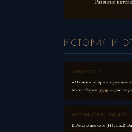
Развитие интел
ИСТОРИЯ И 
ЭТИМОЛОГИЯ
«Mannaz» от протогерманского
Mann. Форма
руны
— две соед
ИСТОРИЧЕСКИЕ СВИДЕТЕЛЬ
В Речах Высокого (Hávamál) О