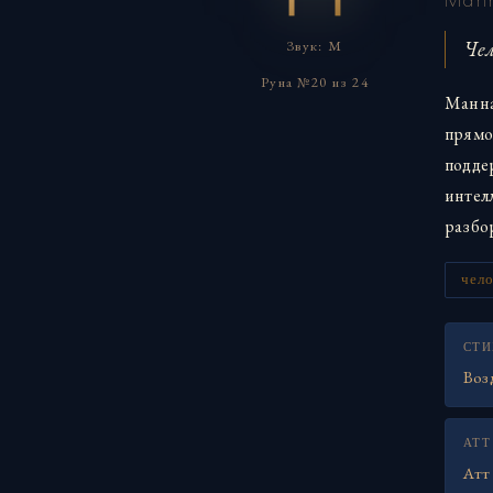
Чел
Звук: M
Руна №20 из 24
Манназ
прямо
подде
интел
разбор
чел
СТИ
Воз
АТТ
Атт