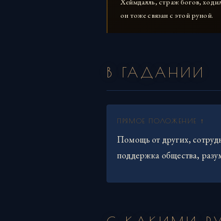
Хеймдалль, страж богов, ходил
он тоже связан с этой руной.
В ГАДАНИИ
ПРЯМОЕ ПОЛОЖЕНИЕ ↑
Помощь от других, сотруд
поддержка общества, раз