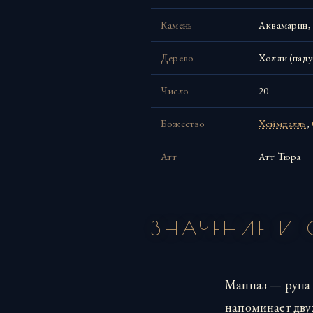
Камень
Аквамарин, 
Дерево
Холли (падуб
Число
20
Божество
Хеймдалль
,
Атт
Атт Тюра
ЗНАЧЕНИЕ И
Манназ — руна 
напоминает дву