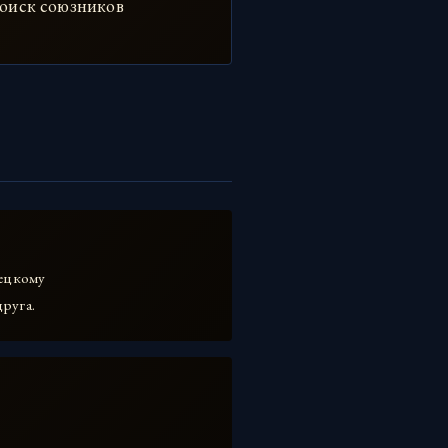
поиск союзников
мецкому
друга.