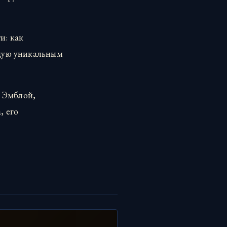
и: как
ющую уникальным
 Эмблой,
, его