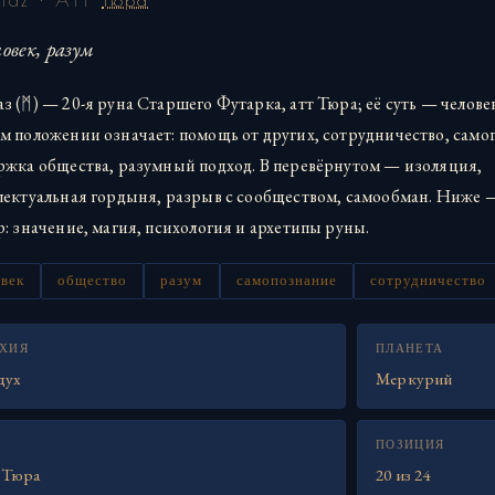
овек, разум
 (ᛗ) — 20-я руна Старшего Футарка, атт Тюра; её суть — человек
м положении означает: помощь от других, сотрудничество, само
ржка общества, разумный подход. В перевёрнутом — изоляция,
лектуальная гордыня, разрыв с сообществом, самообман. Ниже
: значение, магия, психология и архетипы руны.
овек
общество
разум
самопознание
сотрудничество
ХИЯ
ПЛАНЕТА
дух
Меркурий
ПОЗИЦИЯ
 Тюра
20 из 24