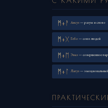
С КАКИМИ Р
ᛗ+ᚨ
Ансуз
— разум и слово
ᛗ+ᚷ
Гебо
— союз людей
ᛗ+ᛖ
Эваз
— совершенное пар
ᛗ+ᛚ
Лагуз
— эмоциональный
ПРАКТИЧЕСКИ