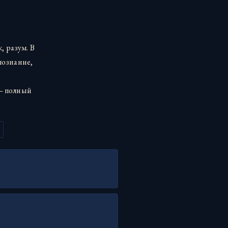
, разум. В
познание,
 — полный