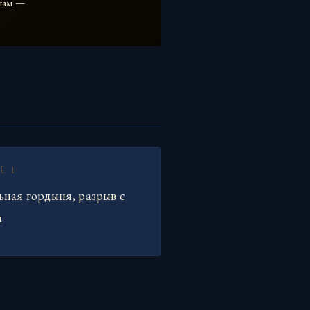
слам —
Е ↓
ьная гордыня, разрыв с
н