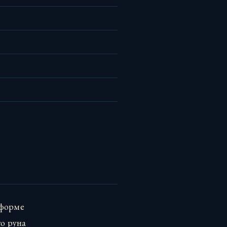
 форме
то руна