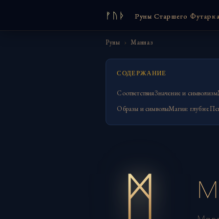
ᚠᚢᚦ
Руны Старшего Футарк
Руны
›
Манназ
СОДЕРЖАНИЕ
Соответствия
Значение и символизм
Образы и символы
Магия: глубже
Пс
ᛗ
М
Man