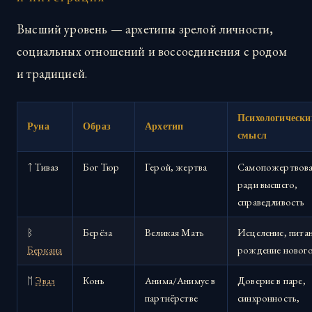
Высший уровень — архетипы зрелой личности,
социальных отношений и воссоединения с родом
и традицией.
Психологически
Руна
Образ
Архетип
смысл
ᛏ Тиваз
Бог Тюр
Герой, жертва
Самопожертвова
ради высшего,
справедливость
ᛒ
Берёза
Великая Мать
Исцеление, питан
Беркана
рождение новог
ᛖ
Эваз
Конь
Анима/Анимус в
Доверие в паре,
партнёрстве
синхронность,