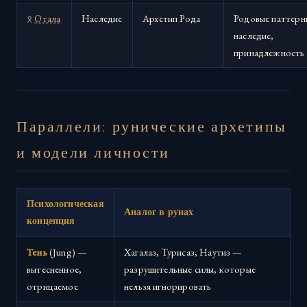
ᛟ
Отала
Наследие
Архетип Рода
Родовые паттерн
наследие,
принадлежность
Параллели: рунические архетипы
и модели личности
Психологическая
Аналог в рунах
концепция
Тень
(Jung) —
Хагалаз, Турисаз, Наутиз —
вытесненное,
разрушительные силы, которые
отрицаемое
нельзя игнорировать