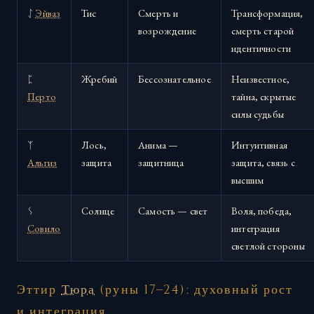
ᛇ
Эйваз
Тис
Смерть и
Трансформация,
возрождение
смерть старой
идентичности
ᛈ
Жребий
Бессознательное
Неизвестное,
Перто
тайна, скрытые
силы судьбы
ᛉ
Лось,
Анима —
Интуитивная
Альгиз
защита
защитница
защита, связь с
высшим
ᛊ
Солнце
Самость — свет
Воля, победа,
Совило
интеграция
светлой стороны
Эттир
Тюра
(руны 17–24): духовный рост
и интеграция