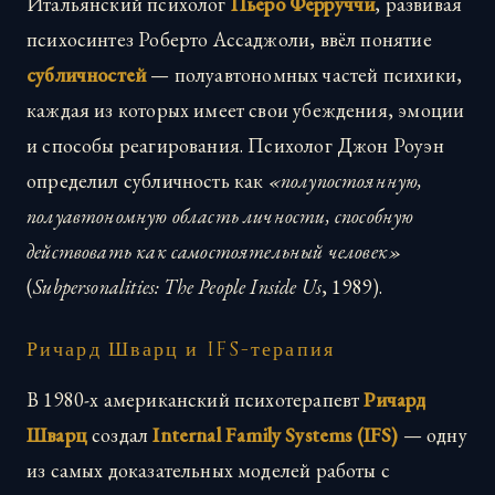
Итальянский психолог
Пьеро Ферруччи
, развивая
психосинтез Роберто Ассаджоли, ввёл понятие
субличностей
— полуавтономных частей психики,
каждая из которых имеет свои убеждения, эмоции
и способы реагирования. Психолог Джон Роуэн
определил субличность как
«полупостоянную,
полуавтономную область личности, способную
действовать как самостоятельный человек»
(
Subpersonalities: The People Inside Us
, 1989).
Ричард Шварц и IFS-терапия
В 1980-х американский психотерапевт
Ричард
Шварц
создал
Internal Family Systems (IFS)
— одну
из самых доказательных моделей работы с