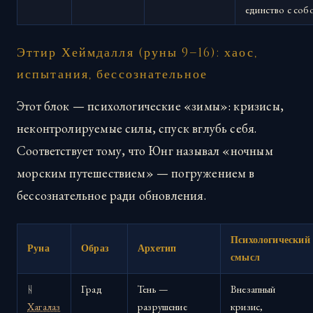
единство с соб
Эттир Хеймдалля (руны 9–16): хаос,
испытания, бессознательное
Этот блок — психологические «зимы»: кризисы,
неконтролируемые силы, спуск вглубь себя.
Соответствует тому, что Юнг называл «ночным
морским путешествием» — погружением в
бессознательное ради обновления.
Психологический
Руна
Образ
Архетип
смысл
ᚺ
Град
Тень —
Внезапный
Хагалаз
разрушение
кризис,