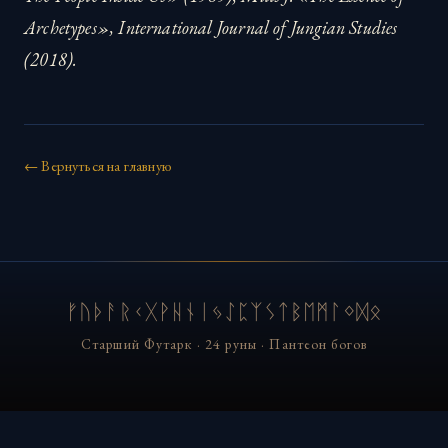
Archetypes», International Journal of Jungian Studies
(2018).
← Вернуться на главную
ᚠᚢᚦᚨᚱᚲᚷᚹᚺᚾᛁᛃᛇᛈᛉᛊᛏᛒᛖᛗᛚᛜᛞᛟ
Старший Футарк · 24 руны · Пантеон богов