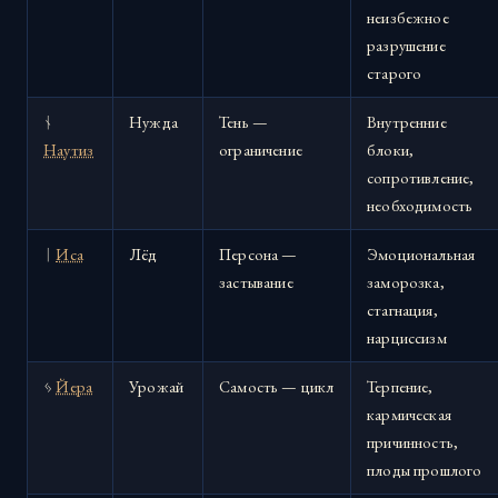
неизбежное
разрушение
старого
ᚾ
Нужда
Тень —
Внутренние
Наутиз
ограничение
блоки,
сопротивление,
необходимость
ᛁ
Иса
Лёд
Персона —
Эмоциональная
застывание
заморозка,
стагнация,
нарциссизм
ᛃ
Йера
Урожай
Самость — цикл
Терпение,
кармическая
причинность,
плоды прошлого