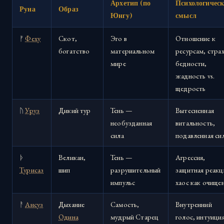
Архетип (по
Психологичес
Руна
Образ
Юнгу)
смысл
ᚠ
Феху
Скот,
Эго в
Отношение к
богатство
материальном
ресурсам, стра
мире
бедности,
жадность vs.
щедрость
ᚢ
Уруз
Дикий тур
Тень —
Вытесненная
необузданная
витальность,
сила
подавленная си
ᚦ
Великан,
Тень —
Агрессия,
Турисаз
шип
разрушительный
защитная реакц
импульс
хаос как очище
ᚨ
Ансуз
Дыхание
Самость,
Внутренний
Одина
мудрый Старец
голос, интуиция