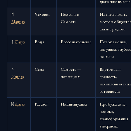
движение вместе
ᛗ
Человек
Персона и
Идентичность,
Манназ
Самость
место в обществе
связь с родом
ᛚ
Лагуз
Вода
Бессознательное
Поток эмоций,
интуиция, глубин
психики
ᛜ
Семя
Самость —
Внутренняя
Ингваз
потенциал
зрелость,
накопленная сила
готовность
ᛞ
Дагаз
Рассвет
Индивидуация
Пробуждение,
прорыв,
трансформация
завершена