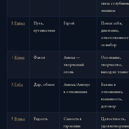
связь с глубинн
знанием
ᚱ
Райдо
Путь,
Герой
Поиск себя,
путешествие
движение,
ответственност
за выбор
ᚲ
Кеназ
Факел
Анима —
Осознание,
творческий
творчество,
огонь
выход из темно
ᚷ
Гебо
Дар, обмен
Анима/Анимус
Баланс в
в отношениях
отношениях,
взаимность,
договор
ᚹ
Вуньо
Радость
Самость в
Целостность,
гармонии
удовлетворение