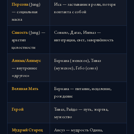
Персона
(Jung)
Иса — застывание в роли, потеря
— социальная
контакта с собой
маска
Самость
(Jung) —
Совило, Дагаз, Ингваз —
архетип
интеграция, свет, завершённость
целостности
Анима/Анимус
Беркана (женское), Тиваз
— внутреннее
(мужское), Гебо (союз)
«другое»
Великая Мать
Беркана — питание, исцеление,
рождение
Герой
Тиваз, Райдо — путь, жертва,
мужество
Мудрый Старец
Ансуз — мудрость Одина,